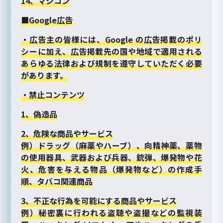
14、マジコン
■Google広告
・広告主の皆様には、Google の広告掲載のポリ
シーに加え、広告掲載先の国や地域で適用される
あらゆる法律および規制を遵守していただく必要
があります。
・禁止コンテンツ
1、偽造品
2、危険な商品やサービス
例）ドラッグ（麻薬やハーブ）、向精神薬、薬物
の使用器具、武器および兵器、銃弾、爆発物や花
火、危害を与える物品（爆発物など）の作成手
順、タバコ関連商品
3、不正な行為を可能にする商品やサービス
例）秘密裏に行われる盗聴や盗撮などの監視装