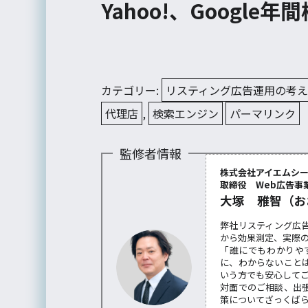
Yahoo!、Google
カテゴリー:
リスティング広告運用の考
代理店
,
検索エンジン
パーマリンク
監修者情報
株式会社アイエムシ
取締役 Web広告事業
大塚 雅智（お
弊社リスティング広
から効果測定、実際
「誰にでもわかりや
に、わからないこと
いう方でも安心して
対面でのご相談、出
策についてざっくば