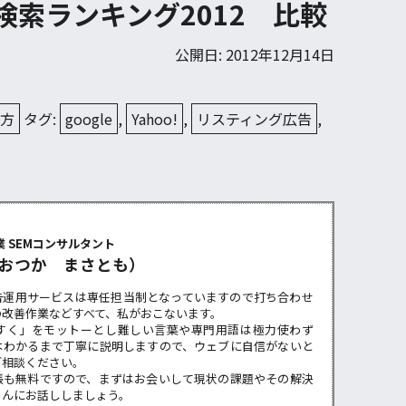
年間検索ランキング2012 比較
公開日: 2012年12月14日
え方
タグ:
google
,
Yahoo!
,
リスティング広告
,
ー
 SEMコンサルタント
おつか まさとも）
告運用サービスは専任担当制となっていますので打ち合わせ
の改善作業などすべて、私がおこないます。
すく」をモットーとし難しい言葉や専門用語は極力使わず
はわかるまで丁寧に説明しますので、ウェブに自信がないと
ご相談ください。
張も無料ですので、まずはお会いして現状の課題やその解決
らんにお話ししましょう。