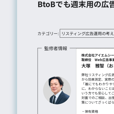
BtoBでも週末用の広
カテゴリー:
リスティング広告運用の考
監修者情報
株式会社アイエムシ
取締役 Web広告事業
大塚 雅智（お
弊社リスティング広
から効果測定、実際
「誰にでもわかりや
に、わからないこと
いう方でも安心して
対面でのご相談、出
策についてざっくば
・保有資格