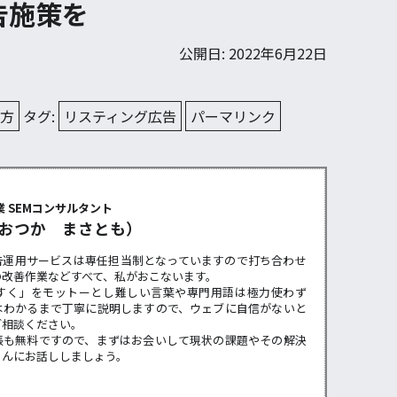
告施策を
公開日: 2022年6月22日
え方
タグ:
リスティング広告
パーマリンク
ー
 SEMコンサルタント
おつか まさとも）
告運用サービスは専任担当制となっていますので打ち合わせ
の改善作業などすべて、私がおこないます。
すく」をモットーとし難しい言葉や専門用語は極力使わず
はわかるまで丁寧に説明しますので、ウェブに自信がないと
ご相談ください。
張も無料ですので、まずはお会いして現状の課題やその解決
らんにお話ししましょう。