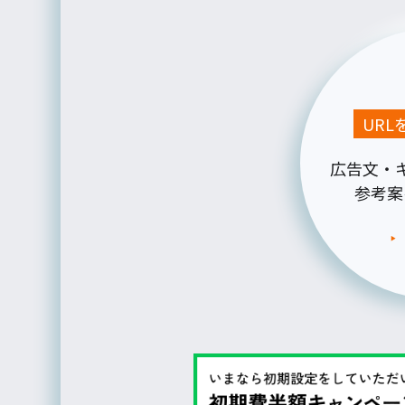
UR
広告文・
参考案