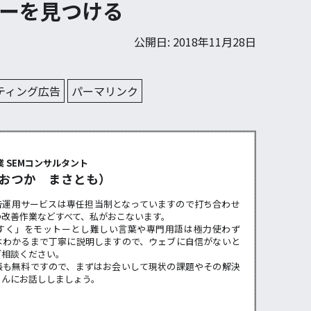
ーを見つける
公開日: 2018年11月28日
ティング広告
パーマリンク
ー
 SEMコンサルタント
おつか まさとも）
告運用サービスは専任担当制となっていますので打ち合わせ
の改善作業などすべて、私がおこないます。
すく」をモットーとし難しい言葉や専門用語は極力使わず
はわかるまで丁寧に説明しますので、ウェブに自信がないと
ご相談ください。
張も無料ですので、まずはお会いして現状の課題やその解決
らんにお話ししましょう。