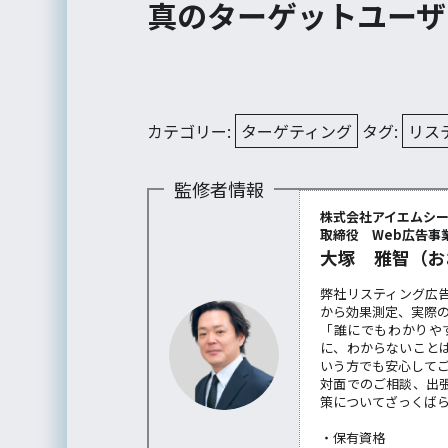
真のターゲットユーザ
カテゴリー:
ターゲティング
タグ:
リス
監修者情報
株式会社アイエムシ
取締役 Web広告事業
大塚 雅智（お
弊社リスティング広
から効果測定、実際
「誰にでもわかりや
に、わからないこと
いう方でも安心して
対面でのご相談、出
策についてざっくば
・保有資格