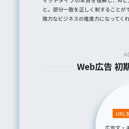
マッチタイプの本質を理解し、AI
と。部分一致を正しく制することが
強力なビジネスの推進力になってく
A
Web広告 
UR
広告文・