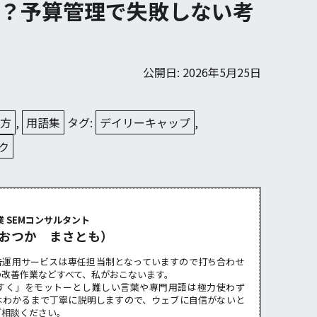
？予算管理で失敗しない考
公開日: 2026年5月25日
え方
,
用語集
タグ:
デイリーキャップ
,
ク
ー
 SEMコンサルタント
おつか まさとも）
告運用サービスは専任担当制となっていますので打ち合わせ
の改善作業などすべて、私がおこないます。
すく」をモットーとし難しい言葉や専門用語は極力使わず
はわかるまで丁寧に説明しますので、ウェブに自信がないと
ご相談ください。