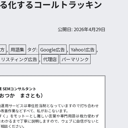
る化するコールトラッキン
公開日: 2026年4月29日
え方
,
用語集
タグ:
Google広告
,
Yahoo!広告
,
リスティング広告
,
代理店
パーマリンク
ー
 SEMコンサルタント
おつか まさとも）
告運用サービスは専任担当制となっていますので打ち合わせ
の改善作業などすべて、私がおこないます。
すく」をモットーとし難しい言葉や専門用語は極力使わず
はわかるまで丁寧に説明しますので、ウェブに自信がないと
ご相談ください。