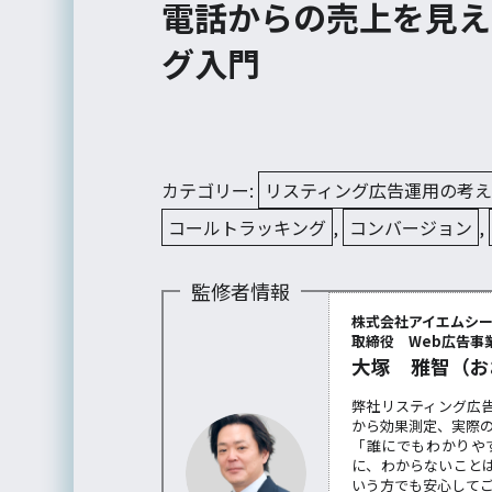
電話からの売上を見え
グ入門
カテゴリー:
リスティング広告運用の考
コールトラッキング
,
コンバージョン
,
監修者情報
株式会社アイエムシ
取締役 Web広告事業
大塚 雅智（お
弊社リスティング広
から効果測定、実際
「誰にでもわかりや
に、わからないこと
いう方でも安心して