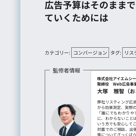
広告予算はそのままで
ていくためには
カテゴリー:
コンバージョン
タグ:
リス
監修者情報
株式会社アイエムシ
取締役 Web広告事業
大塚 雅智（お
弊社リスティング広
から効果測定、実際
「誰にでもわかりや
に、わからないこと
いう方でも安心して
対面でのご相談、出
策についてざっくば