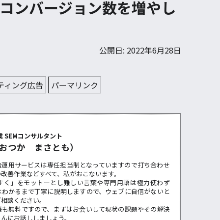
コンバージョン数を増やし
公開日: 2022年6月28日
ティング広告
パーマリンク
ー
 SEMコンサルタント
おつか まさとも）
告運用サービスは専任担当制となっていますので打ち合わせ
の改善作業などすべて、私がおこないます。
すく」をモットーとし難しい言葉や専門用語は極力使わず
はわかるまで丁寧に説明しますので、ウェブに自信がないと
ご相談ください。
張も無料ですので、まずはお会いして現状の課題やその解決
らんにお話ししましょう。