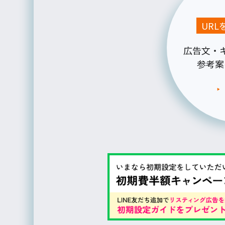
UR
広告文・
参考案