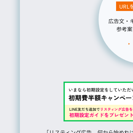
UR
広告文・
参考案
「リスティング広告、何から始めれ