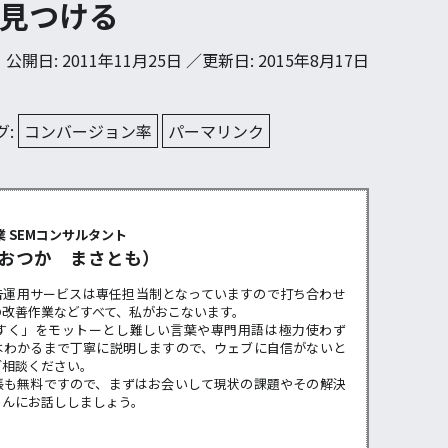
見つける
公開日: 2011年11月25日 ／更新日: 2015年8月17日
グ:
コンバージョン率
パーマリンク
ー
 SEMコンサルタント
おつか まさとも）
告運用サービスは専任担当制となっていますので打ち合わせ
の改善作業などすべて、私がおこないます。
すく」をモットーとし難しい言葉や専門用語は極力使わず
はわかるまで丁寧に説明しますので、ウェブに自信がないと
ご相談ください。
張も無料ですので、まずはお会いして現状の課題やその解決
らんにお話ししましょう。