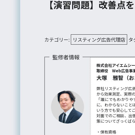
【演習問題】改善点を
カテゴリー:
リスティング広告代理店
タ
監修者情報
株式会社アイエムシ
取締役 Web広告事業
大塚 雅智（お
弊社リスティング広
から効果測定、実際
「誰にでもわかりや
に、わからないこと
いう方でも安心して
対面でのご相談、出
策についてざっくば
・保有資格