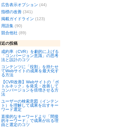
広告表示オプション
(44)
指標の改善
(341)
掲載ガイドライン
(123)
用語集
(90)
競合他社
(89)
最近の投稿
成約率（CVR）を劇的に上げる
「コンバージョン意識」の思考
法と設計のコツ
コンテンツに「役割」を持たせ
てWebサイトの成果を最大化す
る方法
【CVR改善】Webサイトの「ボ
トルネック」を発見・改善して
コンバージョンを倍増させる方
法
ユーザーの検索意図（インテン
ト）を理解して成果を出すキー
ワード選定
直接的なキーワードより「間接
的キーワード」で成果が出る理
由と選定のコツ