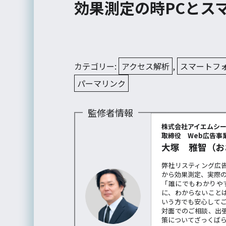
効果測定の時PCとス
カテゴリー:
アクセス解析
,
スマートフ
パーマリンク
監修者情報
株式会社アイエムシ
取締役 Web広告事業
大塚 雅智（お
弊社リスティング広
から効果測定、実際
「誰にでもわかりや
に、わからないこと
いう方でも安心して
対面でのご相談、出
策についてざっくば