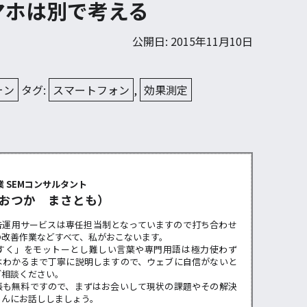
マホは別で考える
公開日: 2015年11月10日
ォン
タグ:
スマートフォン
,
効果測定
ー
 SEMコンサルタント
おつか まさとも）
告運用サービスは専任担当制となっていますので打ち合わせ
の改善作業などすべて、私がおこないます。
すく」をモットーとし難しい言葉や専門用語は極力使わず
はわかるまで丁寧に説明しますので、ウェブに自信がないと
ご相談ください。
張も無料ですので、まずはお会いして現状の課題やその解決
らんにお話ししましょう。