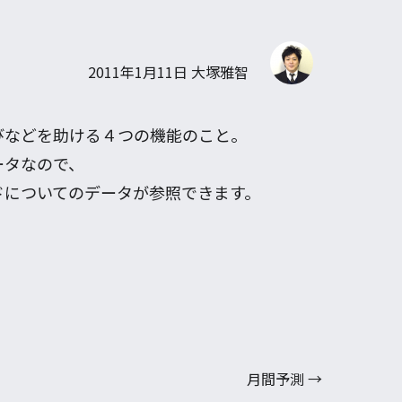
2011年1月11日
大塚雅智
びなどを助ける４つの機能のこと。
ータなので、
ドについてのデータが参照できます。
月間予測
→